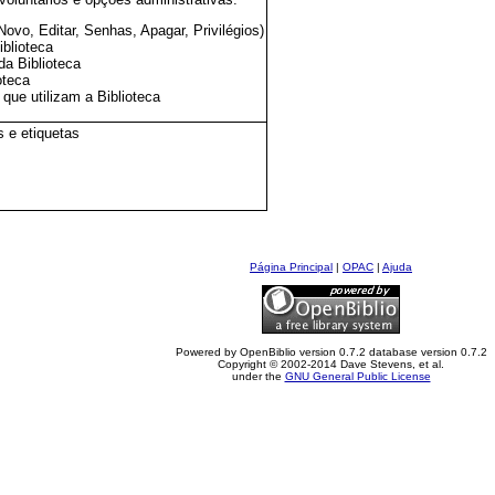
ovo, Editar, Senhas, Apagar, Privilégios)
blioteca
da Biblioteca
oteca
 que utilizam a Biblioteca
s e etiquetas
Página Principal
|
OPAC
|
Ajuda
Powered by OpenBiblio version 0.7.2 database version 0.7.2
Copyright © 2002-2014 Dave Stevens, et al.
under the
GNU General Public License