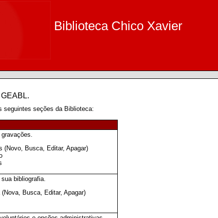
Biblioteca Chico Xavier
o GEABL.
seguintes seções da Biblioteca:
r gravações.
s (Novo, Busca, Editar, Apagar)
o
s
sua bibliografia.
a (Nova, Busca, Editar, Apagar)
 voluntários e opções administrativas.