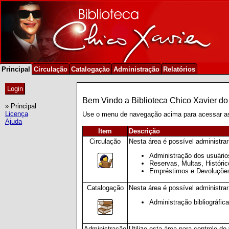
Principal
Circulação
Catalogação
Administração
Relatórios
Bem Vindo a Biblioteca Chico Xavier d
» Principal
Licença
Use o menu de navegação acima para acessar as 
Ajuda
Item
Descrição
Circulação
Nesta área é possível administra
Administração dos usuário
Reservas, Multas, Históric
Empréstimos e Devoluçõe
Catalogação
Nesta área é possível administrar 
Administração bibliográfic
Administração
Utilize esta área para controle de