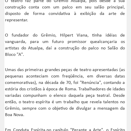
O teatro faz parte do Grêmio Atualpa, pois desde a sua
construção conta com um palco em seu salão principal,
disposto de forma convidativa à exibição da arte de
representar.
O fundador do Grêmio, Hilpert Viana, tinha idéias de
vanguarda, para um futuro promissor quealcançaria os
artistas do Atualpa, daí a construção do palco no Salão do
Bloco "A".
Umas das primeiras grandes peças de teatro apresentadas (as
pequenas aconteciam com freqüência, em diversas datas
comemorativas), na década de 70, foi "Renúncia", contando a
estória dos cristãos à época de Roma. Trabalhadores de idades
variadas compunham o elenco daquela peça teatral. Desde
então, o teatro espírita é um trabalho que revela talentos no
Grêmio, sempre com o objetivo de divulgar a mensagem da
Boa Nova.
Em Conduta Espírita,no capítulo "Perante a Arte", o Espírito