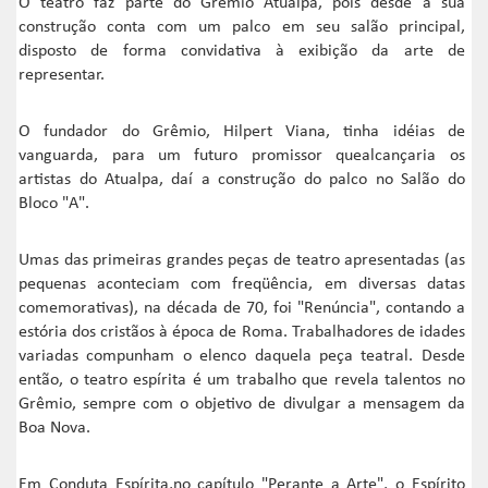
O teatro faz parte do Grêmio Atualpa, pois desde a sua
construção conta com um palco em seu salão principal,
disposto de forma convidativa à exibição da arte de
representar.
O fundador do Grêmio, Hilpert Viana, tinha idéias de
vanguarda, para um futuro promissor quealcançaria os
artistas do Atualpa, daí a construção do palco no Salão do
Bloco "A".
Umas das primeiras grandes peças de teatro apresentadas (as
pequenas aconteciam com freqüência, em diversas datas
comemorativas), na década de 70, foi "Renúncia", contando a
estória dos cristãos à época de Roma. Trabalhadores de idades
variadas compunham o elenco daquela peça teatral. Desde
então, o teatro espírita é um trabalho que revela talentos no
Grêmio, sempre com o objetivo de divulgar a mensagem da
Boa Nova.
Em Conduta Espírita,no capítulo "Perante a Arte", o Espírito