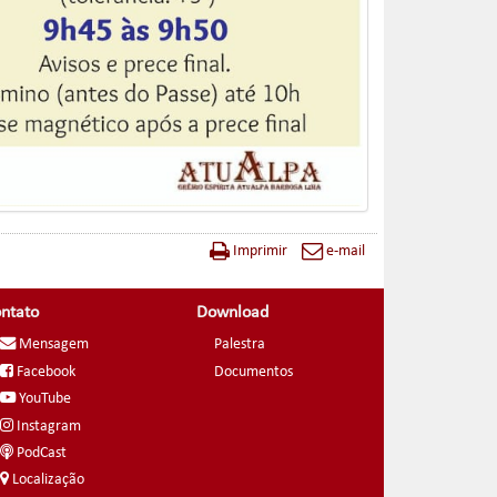
Imprimir
e-mail
ntato
Download
Mensagem
Palestra
Facebook
Documentos
YouTube
Instagram
PodCast
Localização