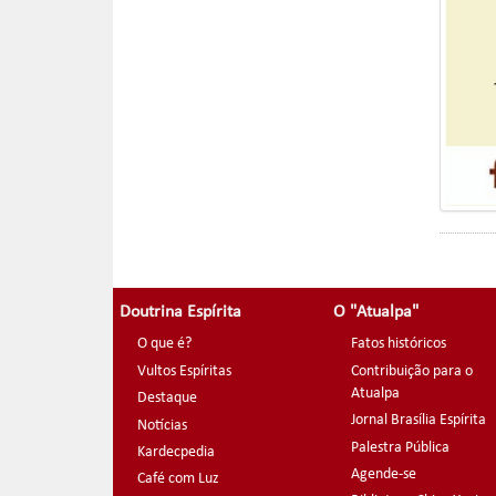
Doutrina Espírita
O "Atualpa"
O que é?
Fatos históricos
Vultos Espíritas
Contribuição para o
Atualpa
Destaque
Jornal Brasília Espírita
Notícias
Palestra Pública
Kardecpedia
Agende-se
Café com Luz