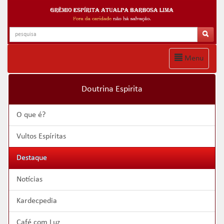
Menu
Doutrina Espirita
O que é?
Vultos Espíritas
Destaque
Notícias
Kardecpedia
Café com Luz