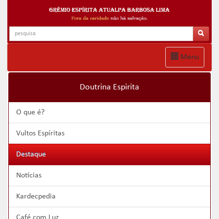
Menu
Doutrina Espirita
O que é?
Vultos Espíritas
Destaque
Notícias
Kardecpedia
Café com Luz