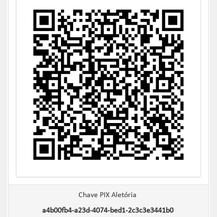
Chave PIX Aletória
a4b00fb4-a23d-4074-bed1-2c3c3e3441b0