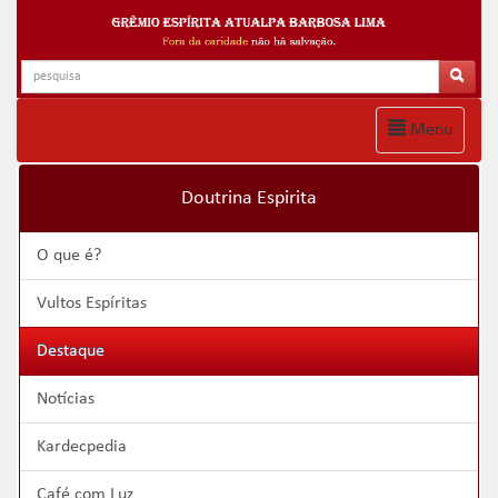
Menu
Doutrina Espirita
O que é?
Vultos Espíritas
Destaque
Notícias
Kardecpedia
Café com Luz