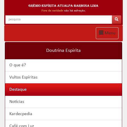
Menu
Doutrina Espirita
O que é?
Vultos Espíritas
Destaque
Notícias
Kardecpedia
Café com Luz