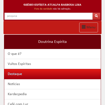
Menu
Doutrina Espirita
O que é?
Vultos Espíritas
Destaque
Notícias
Kardecpedia
Café com Luz