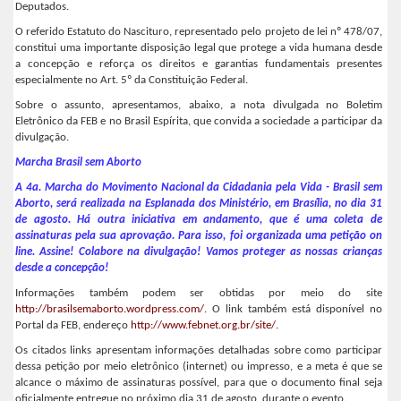
Deputados.
O referido Estatuto do Nascituro, representado pelo projeto de lei nº 478/07,
constitui uma importante disposição legal que protege a vida humana desde
a concepção e reforça os direitos e garantias fundamentais presentes
especialmente no Art. 5º da Constituição Federal.
Sobre o assunto, apresentamos, abaixo, a nota divulgada no Boletim
Eletrônico da FEB e no Brasil Espírita, que convida a sociedade a participar da
divulgação.
Marcha Brasil sem Aborto
A 4a. Marcha do Movimento Nacional da Cidadania pela Vida - Brasil sem
Aborto, será realizada na Esplanada dos Ministério, em Brasília, no dia 31
de agosto. Há outra iniciativa em andamento, que é uma coleta de
assinaturas pela sua aprovação. Para isso, foi organizada uma petição on
line. Assine! Colabore na divulgação! Vamos proteger as nossas crianças
desde a concepção!
Informações também podem ser obtidas por meio do site
http://brasilsemaborto.
wordpress.com/
. O link também está disponível no
Portal da FEB, endereço
http://www.febnet.org.br/site/
.
Os citados links apresentam informações detalhadas sobre como participar
dessa petição por meio eletrônico (internet) ou impresso, e a meta é que se
alcance o máximo de assinaturas possível, para que o documento final seja
oficialmente entregue no próximo dia 31 de agosto, durante o evento.