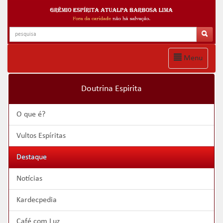
Menu
Doutrina Espirita
O que é?
Vultos Espíritas
Destaque
Notícias
Kardecpedia
Café com Luz