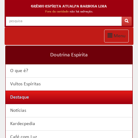
Menu
Doutrina Espirita
O que é?
Vultos Espíritas
Destaque
Notícias
Kardecpedia
Café com Luz