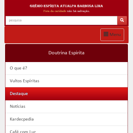
Menu
Doutrina Espirita
O que é?
Vultos Espíritas
Destaque
Notícias
Kardecpedia
Café com Luz