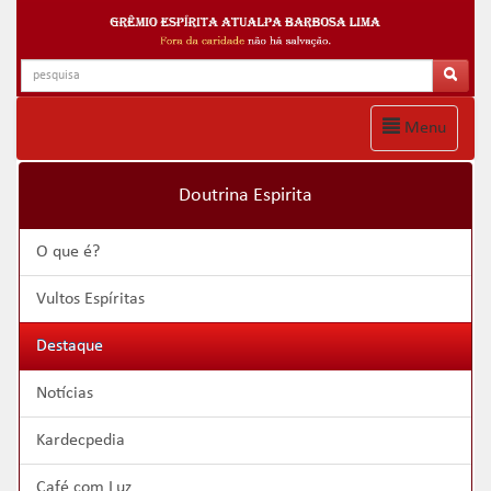
Menu
Doutrina Espirita
O que é?
Vultos Espíritas
Destaque
Notícias
Kardecpedia
Café com Luz