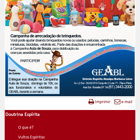
Imprimir
e-mail
Doutrina Espírita
O que é?
Vultos Espíritas