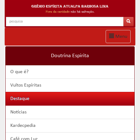
Menu
Doutrina Espirita
O que é?
Vultos Espíritas
Destaque
Notícias
Kardecpedia
Café com Luz