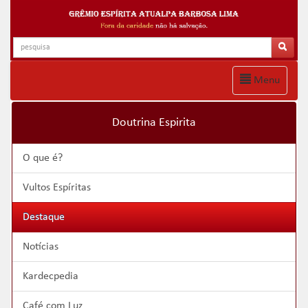
Menu
Doutrina Espirita
O que é?
Vultos Espíritas
Destaque
Notícias
Kardecpedia
Café com Luz