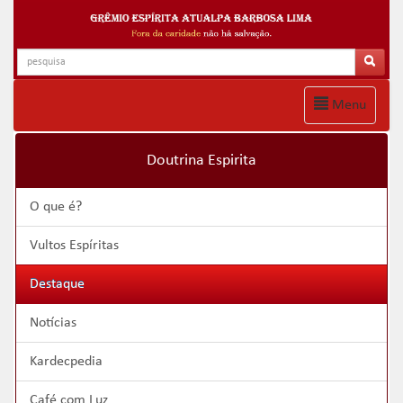
Menu
Doutrina Espirita
O que é?
Vultos Espíritas
Destaque
Notícias
Kardecpedia
Café com Luz