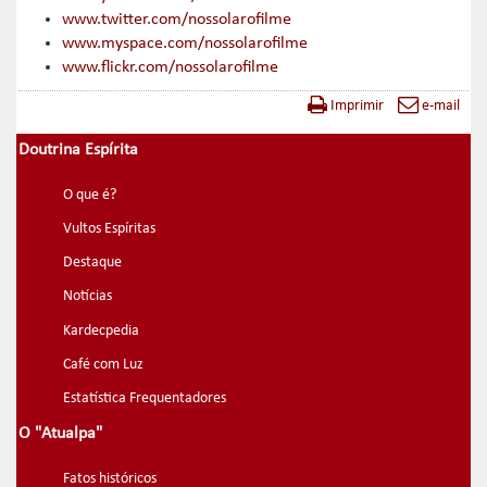
www.twitter.com/nossolarofilme
www.myspace.com/nossolarofilme
www.flickr.com/nossolarofilme
Imprimir
e-mail
Doutrina Espírita
O que é?
Vultos Espíritas
Destaque
Notícias
Kardecpedia
Café com Luz
Estatística Frequentadores
O "Atualpa"
Fatos históricos