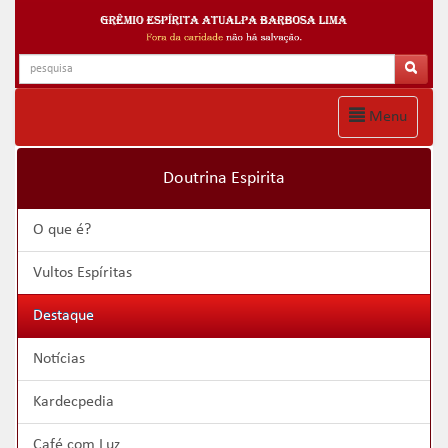
Menu
Doutrina Espirita
O que é?
Vultos Espíritas
Destaque
Notícias
Kardecpedia
Café com Luz