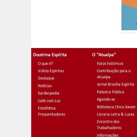
Doutrina Espírita
O "Atualpa"
O que é?
Fatos históricos
Vultos Espíritas
Contribuição para o
Atualpa
Destaque
Jornal Brasília Espírita
Notícias
Palestra Pública
Kardecpedia
Agende-se
Café com Luz
Biblioteca Chico Xavier
Estatística
Frequentadores
Livraria Letra & Luzes
Encontro dos
Trabalhadores
Informações