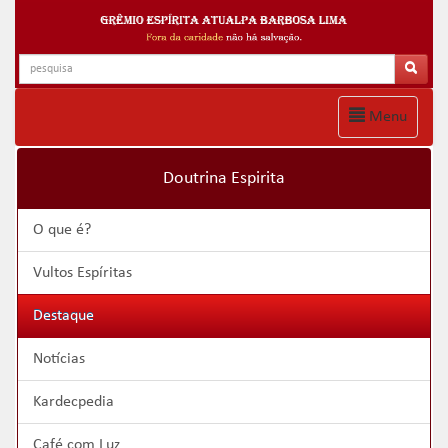
Menu
Doutrina Espirita
O que é?
Vultos Espíritas
Destaque
Notícias
Kardecpedia
Café com Luz