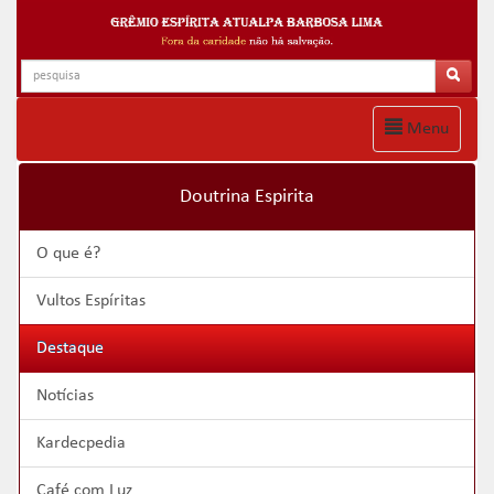
Menu
Doutrina Espirita
O que é?
Vultos Espíritas
Destaque
Notícias
Kardecpedia
Café com Luz