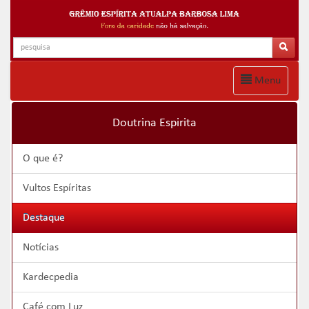
Menu
Doutrina Espirita
O que é?
Vultos Espíritas
Destaque
Notícias
Kardecpedia
Café com Luz