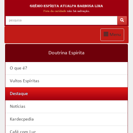
Menu
Doutrina Espirita
O que é?
Vultos Espíritas
Destaque
Notícias
Kardecpedia
Café com Luz