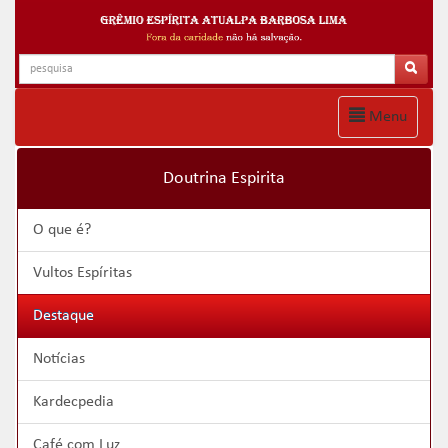
Menu
Doutrina Espirita
O que é?
Vultos Espíritas
Destaque
Notícias
Kardecpedia
Café com Luz