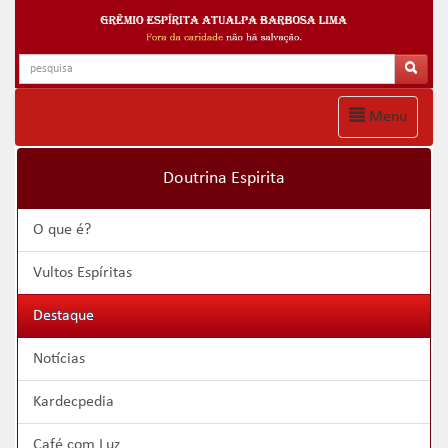
Menu
Doutrina Espirita
O que é?
Vultos Espíritas
Destaque
Notícias
Kardecpedia
Café com Luz