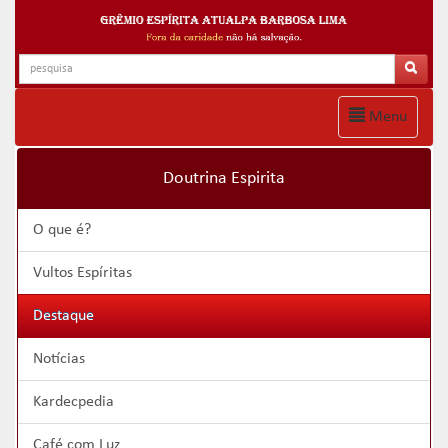
Menu
Doutrina Espirita
O que é?
Vultos Espíritas
Destaque
Notícias
Kardecpedia
Café com Luz