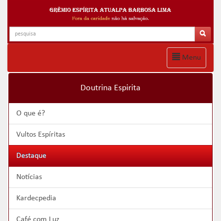
Menu
Doutrina Espirita
O que é?
Vultos Espíritas
Destaque
Notícias
Kardecpedia
Café com Luz