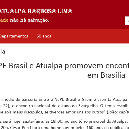
Departamentos
60 anos
ia
E Brasil e Atualpa promovem encon
em Brasília
ermédio de parceria entre o NEPE Brasil e Grêmio Espirita Atualpa
a 22), o encontro nacional de estudo do Evangelho. O tema escolh
ue sois meus discípulos, se tiverdes amor uns aos outros” (João: capítu
a será hoje, sexta-feira, às 18h30, no auditório principal do Atua
s 20h, César Perri fará uma homenagem pelos 160 anos da publicaçã