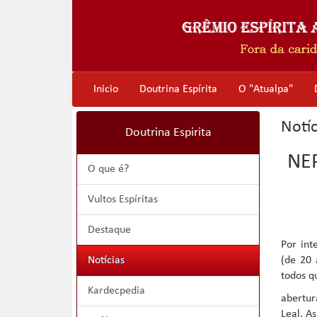
Inicio
Doutrina Espírita
O "Atualpa"
Notíc
Doutrina Espirita
NEP
O que é?
Vultos Espíritas
Destaque
Por int
Notícias
(de 20 
todos q
Kardecpedia
abertur
Leal. A