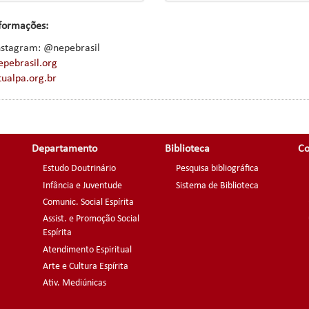
formações:
nstagram: @nepebrasil
epebrasil.org
tualpa.org.br
Departamento
Biblioteca
Co
Estudo Doutrinário
Pesquisa bibliográfica
Infância e Juventude
Sistema de Biblioteca
Comunic. Social Espírita
Assist. e Promoção Social
Espírita
Atendimento Espiritual
Arte e Cultura Espírita
Ativ. Mediúnicas