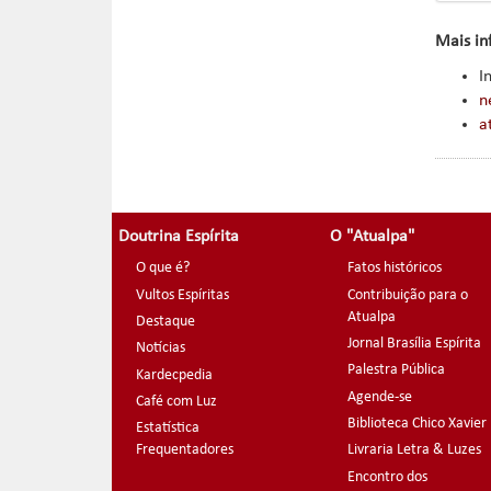
Mais in
I
n
a
Doutrina Espírita
O "Atualpa"
O que é?
Fatos históricos
Vultos Espíritas
Contribuição para o
Atualpa
Destaque
Jornal Brasília Espírita
Notícias
Palestra Pública
Kardecpedia
Agende-se
Café com Luz
Biblioteca Chico Xavier
Estatística
Frequentadores
Livraria Letra & Luzes
Encontro dos