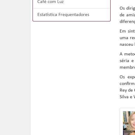
Café com Luz
Os diri
Estatística Frequentadores
de amiz
diferen
Em sint
uma red
nasceu 
A metod
séria e
membros
Os exp
confirm
Rey de 
Silva e