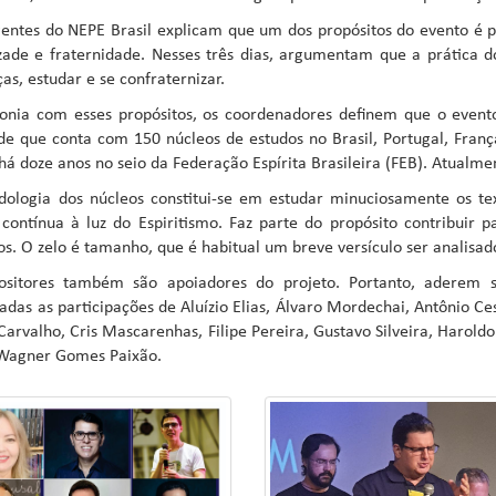
gentes do NEPE Brasil explicam que um dos propósitos do evento é p
ade e fraternidade. Nesses três dias, argumentam que a prática d
ças, estudar e se confraternizar.
onia com esses propósitos, os coordenadores definem que o event
e que conta com 150 núcleos de estudos no Brasil, Portugal, Franç
há doze anos no seio da Federação Espírita Brasileira (FEB). Atualm
ologia dos núcleos constitui-se em estudar minuciosamente os te
 contínua à luz do Espiritismo. Faz parte do propósito contribuir
. O zelo é tamanho, que é habitual um breve versículo ser analisado
ositores também são apoiadores do projeto. Portanto, aderem s
adas as participações de Aluízio Elias, Álvaro Mordechai, Antônio Ce
Carvalho, Cris Mascarenhas, Filipe Pereira, Gustavo Silveira, Haroldo
 Wagner Gomes Paixão.