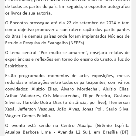
estava lotado, pois o Encontro conta com mais de 300 inscritos
de todas as partes do país. Em seguida, o expositor autografou
os livros de sua autoria.
O Encontro prossegue até dia 22 de setembro de 2024 e tem
como objetivo promover a confraternização dos participantes
do Brasil e demais países onde foram implantados Núcleos de
Estudo e Pesquisa do Evangelho (NEPEs).
O tema central “Por muito se amarem”, ensejará relatos de
experiências e reflexões em torno do ensino do Cristo, à luz do
Espiritismo.
Estão programados momentos de arte, exposições, mesas
redondas e interações entre todos os participantes, com vários
convidados: Aluízio Elias, Álvaro Mordechai, Aluízio Elias,
Arthur Valadares, Cris Mascarenhas, Filipe Pereira, Gustavo
Silveira, Haroldo Dutra Dias (a distância, por live), Hemerson
Xaxá, Jefferson Vasques, João Alves, Jonas Poli, Saulo Silva,
Wagner Gomes Paixão.
O evento está sendo no Centro Atualpa (Grêmio Espírita
Atualpa Barbosa Lima - Avenida L2 Sul), em Brasília (DF),