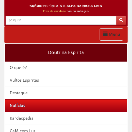
Menu
Doutrina Espirita
O que é?
Vultos Espíritas
Destaque
Notícias
Kardecpedia
Café com Luz