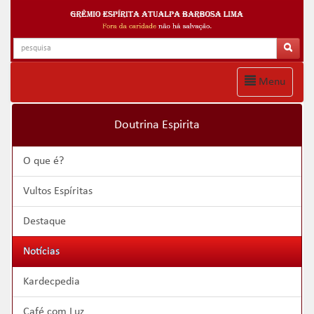
Menu
Doutrina Espirita
O que é?
Vultos Espíritas
Destaque
Notícias
Kardecpedia
Café com Luz