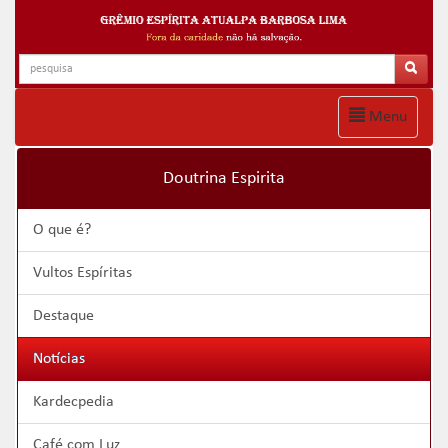
Menu
Doutrina Espirita
O que é?
Vultos Espíritas
Destaque
Notícias
Kardecpedia
Café com Luz