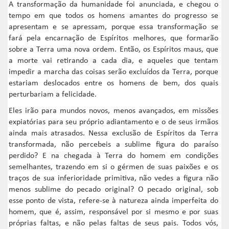
A transformação da humanidade foi anunciada, e chegou o
tempo em que todos os homens amantes do progresso se
apresentam e se apressam, porque essa transformação se
fará pela encarnação de Espíritos melhores, que formarão
sobre a Terra uma nova ordem. Então, os Espíritos maus, que
a morte vai retirando a cada dia, e aqueles que tentam
impedir a marcha das coisas serão excluídos da Terra, porque
estariam deslocados entre os homens de bem, dos quais
perturbariam a felicidade.
Eles irão para mundos novos, menos avançados, em missões
expiatórias para seu próprio adiantamento e o de seus irmãos
ainda mais atrasados. Nessa exclusão de Espíritos da Terra
transformada, não percebeis a sublime figura do paraíso
perdido? E na chegada à Terra do homem em condições
semelhantes, trazendo em si o gérmen de suas paixões e os
traços de sua inferioridade primitiva, não vedes a figura não
menos sublime do pecado original? O pecado original, sob
esse ponto de vista, refere-se à natureza ainda imperfeita do
homem, que é, assim, responsável por si mesmo e por suas
próprias faltas, e não pelas faltas de seus pais. Todos vós,