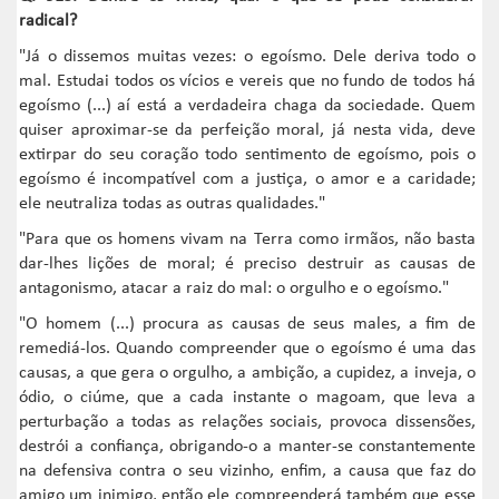
radical?
"Já o dissemos muitas vezes: o egoísmo. Dele deriva todo o
mal. Estudai todos os vícios e vereis que no fundo de todos há
egoísmo (...) aí está a verdadeira chaga da sociedade. Quem
quiser aproximar-se da perfeição moral, já nesta vida, deve
extirpar do seu coração todo sentimento de egoísmo, pois o
egoísmo é incompatível com a justiça, o amor e a caridade;
ele neutraliza todas as outras qualidades."
"Para que os homens vivam na Terra como irmãos, não basta
dar-lhes lições de moral; é preciso destruir as causas de
antagonismo, atacar a raiz do mal: o orgulho e o egoísmo."
"O homem (...) procura as causas de seus males, a fim de
remediá-los. Quando compreender que o egoísmo é uma das
causas, a que gera o orgulho, a ambição, a cupidez, a inveja, o
ódio, o ciúme, que a cada instante o magoam, que leva a
perturbação a todas as relações sociais, provoca dissensões,
destrói a confiança, obrigando-o a manter-se constantemente
na defensiva contra o seu vizinho, enfim, a causa que faz do
amigo um inimigo, então ele compreenderá também que esse