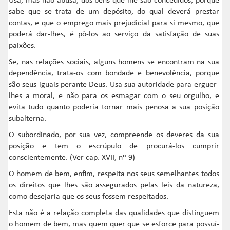
Usa, mas não abusa, dos bens que lhe são concedidos, porque
sabe que se trata de um depósito, do qual deverá prestar
contas, e que o emprego mais prejudicial para si mesmo, que
poderá dar-lhes, é pô-los ao serviço da satisfação de suas
paixões.
Se, nas relações sociais, alguns homens se encontram na sua
dependência, trata-os com bondade e benevolência, porque
são seus iguais perante Deus. Usa sua autoridade para erguer-
lhes a moral, e não para os esmagar com o seu orgulho, e
evita tudo quanto poderia tornar mais penosa a sua posição
subalterna.
O subordinado, por sua vez, compreende os deveres da sua
posição e tem o escrúpulo de procurá-los cumprir
conscientemente. (Ver cap. XVII, nº 9)
O homem de bem, enfim, respeita nos seus semelhantes todos
os direitos que lhes são assegurados pelas leis da natureza,
como desejaria que os seus fossem respeitados.
Esta não é a relação completa das qualidades que distinguem
o homem de bem, mas quem quer que se esforce para possuí-