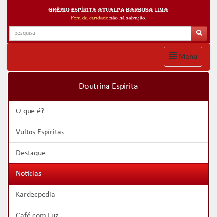
Menu
Doutrina Espirita
O que é?
Vultos Espíritas
Destaque
Notícias
Kardecpedia
Café com Luz