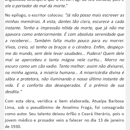
ele o portador do mal da morte
."
No epílogo, o escritor colocou:
"Já não posso mais escrever as
minhas memórias. A vista, dantes tão clara, escurece a cada
instante. Tenho a impressão nítida da morte, que já não me
apavora como anteriormente. É com absoluta serenidade que
a receberei... Também falta muito pouco para eu morrer.
Vivos, creio, só tenho os braços e o cérebro. Enfim, despeço-
me do mundo, sem dele levar saudades... Pudera! Quem dele
mal se apercebeu e tanta mágoa nele curtiu... Morro no
escuro como um cão vadio. Tanto melhor: assim não divisarei,
na minha agonia, a miséria humana... A misericórdia divina é
sábia e protetora, não iluminando o nosso último instante de
vida. É o conforto dos desesperados. É o prêmio de sua
desdita."
Com esta obra, verídica e bem elaborada, Atualpa Barbosa
Lima, sob o pseudônimo de Anselmo Fraga, foi consagrado
como autor. Seu talento deixou órfão o Ceará literário, pois o
jovem médico e prosador veio a falecer no dia 13 de janeiro
de 1930.