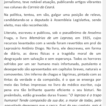
jornalismo, teve notável atuação, publicando artigos vibrantes
nas colunas do
Correio do Ceará
.
Na política, tentou, em vão, galgar uma posição de relevo,
candidatando-se a deputado à Assembleia Legislativa, sendo
eleito, mas não reconhecido.
Literato, escreveu e publicou, sob o pseudônimo de Anselmo
Fraga, o livro
Memórias de um Leproso
, em 1925, cujos
recursos levantados com a venda foram revertidos em prol do
Leprosário Antônio Diogo. No livro, ele descreveu, em forma
de diário, as dores físicas e a tragédia moral de um
desgraçado sem salvação e sem esperança. Todos os horrores
sofridos por um ser humano mais infortunado, pustulento e
desesperado são apresentados em capítulos breves, naturais e
comoventes. Um inferno de chagas e lágrimas, pintado com as
tintas da verdade e da compaixão, é o que se enxerga por
meio das linhas impressas no livro do médico escritor, cuja
pena era tão brilhante quanto eficiente o seu bisturi. No
preâmbulo, estão gravadas duras frases: "
O leproso é o trapo
humano! Tende compaixão da sua dor, a maior de todas, pelo
angustiado desespero que o cerca. Fugi do seu contato, pois é