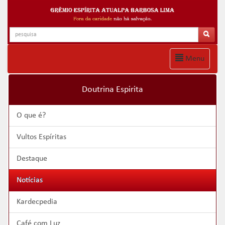
Menu
Doutrina Espirita
O que é?
Vultos Espíritas
Destaque
Notícias
Kardecpedia
Café com Luz