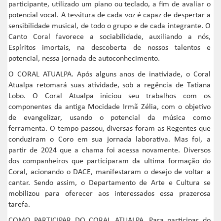
participante, utilizado um piano ou teclado, a fim de avaliar o
potencial vocal. A tessitura de cada voz é capaz de despertar a
sensibilidade musical, de todo o grupo e de cada integrante. O
Canto Coral favorece a sociabilidade, auxiliando a nós,
Espíritos imortais, na descoberta de nossos talentos e
potencial, nessa jornada de autoconhecimento.
O CORAL ATUALPA. Após alguns anos de inativiade, o Coral
Atualpa retomará suas atividade, sob a regëncia de Tatiana
Lobo. O Coral Atualpa iniciou seu trabalhos com os
componentes da antiga Mocidade Irmã Zélia, com o objetivo
de evangelizar, usando o potencial da música como
ferramenta. O tempo passou, diversas foram as Regentes que
conduziram o Coro em sua jornada laborativa. Mas foi, a
partir de 2024 que a chama foi acessa novamente. Diversos
dos companheiros que participaram da ultima formação do
Coral, acionando o DACE, manifestaram o desejo de voltar a
cantar. Sendo assim, o Departamento de Arte e Cultura se
mobilizou para oferecer aos interessados essa prazerosa
tarefa.
COMO PARTICIPAR DO CORAL ATUALPA. Para participar do