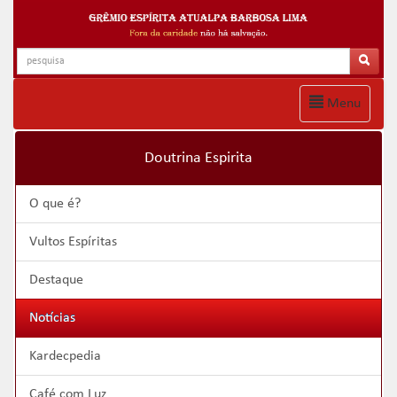
Menu
Doutrina Espirita
O que é?
Vultos Espíritas
Destaque
Notícias
Kardecpedia
Café com Luz