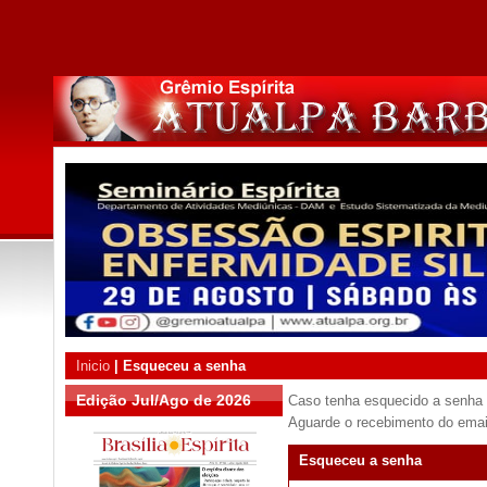
Inicio
|
Esqueceu a senha
Edição Jul/Ago de 2026
Caso tenha esquecido a senha 
Aguarde o recebimento do emai
Esqueceu a senha