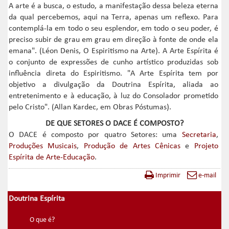
A arte é a busca, o estudo, a manifestação dessa beleza eterna
da qual percebemos, aqui na Terra, apenas um reflexo. Para
contemplá-la em todo o seu esplendor, em todo o seu poder, é
preciso subir de grau em grau em direção à fonte de onde ela
emana". (Léon Denis, O Espiritismo na Arte). A Arte Espírita é
o conjunto de expressões de cunho artístico produzidas sob
influência direta do Espiritismo. "A Arte Espírita tem por
objetivo a divulgação da Doutrina Espírita, aliada ao
entretenimento e à educação, à luz do Consolador prometido
pelo Cristo". (Allan Kardec, em Obras Póstumas).
DE QUE SETORES O DACE É COMPOSTO?
O DACE é composto por quatro Setores: uma
Secretaria
,
Produções Musicais
,
Produção de Artes Cênicas
e
Projeto
Espírita de Arte-Educação
.
Imprimir
e-mail
Doutrina Espírita
O que é?