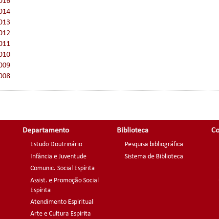
016
014
013
012
011
010
009
008
Departamento
Biblioteca
Co
Estudo Doutrinário
Pesquisa bibliográfica
Infância e Juventude
Sistema de Biblioteca
Comunic. Social Espírita
Assist. e Promoção Social
Espírita
Atendimento Espiritual
Arte e Cultura Espírita