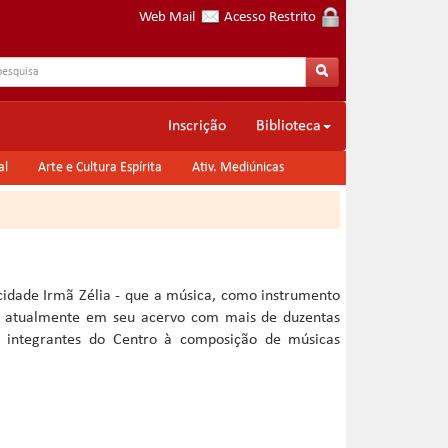
Web Mail
Acesso Restrito
Inscrição
Biblioteca
al
Arte e Cultura Espírita
Ativ. Mediúnicas
cidade Irmã Zélia - que a música, como instrumento
do atualmente em seu acervo com mais de duzentas
s integrantes do Centro à composição de músicas