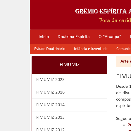
Inicio
Doutrina Espírita
O "Atualpa"
Estudo Doutrinário
Infância e Juventude
Comunic. 
Arte 
FIMUMIZ
FIM
FIMUMIZ 2023
Desde 
FIMUMIZ 2016
de divu
compos
FIMUMIZ 2014
espírit
FIMUMIZ 2013
Segue o
2
FIMUMIZ 2012