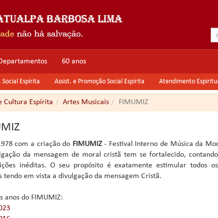
Departamentos
60 anos
Social Espírita
Assist. e Promoção Social Espírita
Atendimento Espiritu
e Cultura Espírita
Artes Musicais
FIMUMIZ
UMIZ
1978 com a criação do
FIMUMIZ
- Festival Interno de Música da Mo
lgação da mensagem de moral cristã tem se fortalecido, contan
ições inéditas. O seu propósito é exatamente estimular todos o
as tendo em vista a divulgação da mensagem Cristã.
s anos do FIMUMIZ:
023