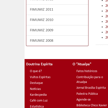
2
2
FIMUMIZ 2011
2
2
FIMUMIZ 2010
2
2
FIMUMIZ 2009
2
2
FIMUMIZ 2008
Doutrina Espírita
O "Atualpa"
O que é?
Fatos históricos
Vultos Espíritas
Contribuição para o
Atualpa
Destaque
Jornal Brasília Espírita
Notícias
Palestra Pública
Kardecpedia
Agende-se
Café com Luz
Biblioteca Chico Xavier
Estatística