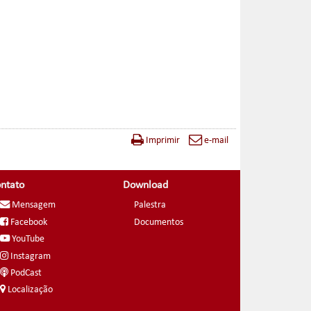
Imprimir
e-mail
ntato
Download
Mensagem
Palestra
Facebook
Documentos
YouTube
Instagram
PodCast
Localização