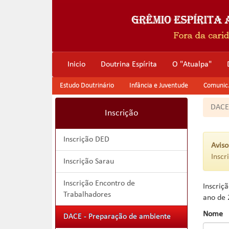
Inicio
Doutrina Espírita
O "Atualpa"
Estudo Doutrinário
Infância e Juventude
Comunic. 
DACE
Inscrição
Inscrição DED
Aviso
Inscr
Inscrição Sarau
Inscrição Encontro de
Inscriç
Trabalhadores
ano de 
Nome
DACE - Preparação de ambiente