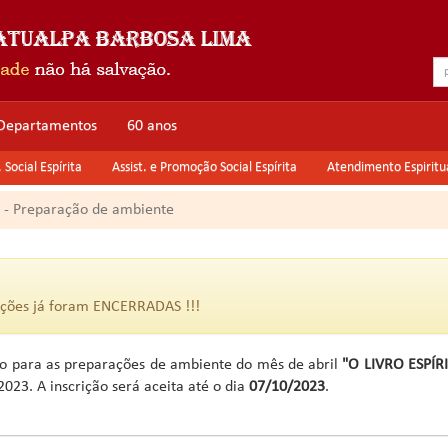
Departamentos
60 anos
Social Espírita
Assist. e Promoção Social Espírita
Atendimento Espiritu
 - Preparação de ambiente
ições já foram ENCERRADAS !!!
ão para as preparações de ambiente do mês de abril
"O LIVRO ESPÍ
2023. A inscrição será aceita até o dia
07/10/2023
.