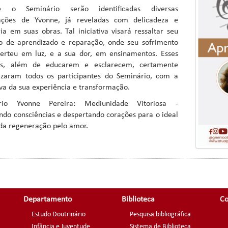
e o Seminário serão identificadas diversas
ações de Yvonne, já reveladas com delicadeza e
ia em suas obras. Tal iniciativa visará ressaltar seu
o de aprendizado e reparação, onde seu sofrimento
erteu em luz, e a sua dor, em ensinamentos. Esses
ros, além de educarem e esclarecem, certamente
lizaram todos os participantes do Seminário, com a
iva da sua experiência e transformação.
rio Yvonne Pereira: Mediunidade Vitoriosa -
ndo consciências e despertando corações para o ideal
 da regeneração pelo amor.
Departamento
Biblioteca
Co
Estudo Doutrinário
Pesquisa bibliográfica
Infância e Juventude
Sistema de Biblioteca