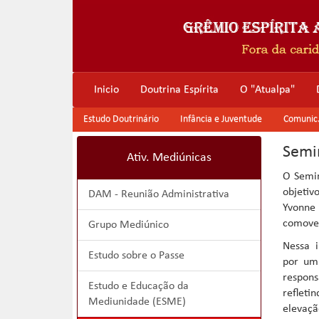
Inicio
Doutrina Espírita
O "Atualpa"
Estudo Doutrinário
Infância e Juventude
Comunic. 
Semi
Ativ. Mediúnicas
O Semin
objetiv
DAM - Reunião Administrativa
Yvonne
comoven
Grupo Mediúnico
Nessa i
Estudo sobre o Passe
por um
respons
Estudo e Educação da
refleti
Mediunidade (ESME)
elevaçã