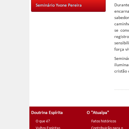
Durant
Seminário Yvone Pereira
encarn
sabedor
caminh
se conv
regist
sensibi
força v
Seminá
ilumina
cristão
Doutrina Espírita
O "Atualpa"
O que é?
Fatos históricos
Vultos Espíritas
Contribuição para o