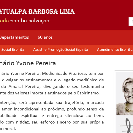
Departamentos
60 anos
Social Espírita
Assist. e Promoção Social Espírita
Atendimento Espiritu
nário Yvone Pereira
ário Yvonne Pereira: Mediunidade Vitoriosa, tem por
o divulgar os ensinamentos e o legado mediúnico de
 do Amaral Pereira, divulgando o seu testemunho
te dos valores imortais ensinados pelo Espiritismo.
ntenção, será apresentada sua trajetória, marcada
 amor incondicional ao próximo, profundo senso de
abilidade espiritual e entrega silenciosa ao bem,
ndo com nitidez, seu esforço sincero por sua própria
o moral.