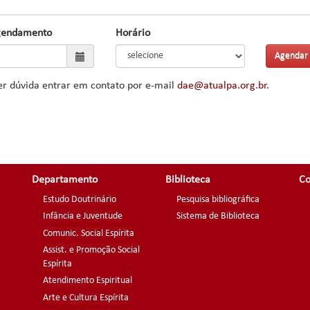
gendamento
Horário
r dúvida entrar em contato por e-mail
dae@atualpa.org.br
.
Departamento
Biblioteca
Co
Estudo Doutrinário
Pesquisa bibliográfica
Infância e Juventude
Sistema de Biblioteca
Comunic. Social Espírita
Assist. e Promoção Social
Espírita
Atendimento Espiritual
Arte e Cultura Espírita