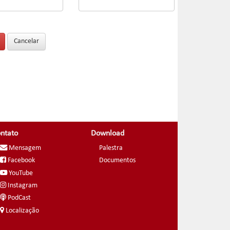
ntato
Download
Mensagem
Palestra
Facebook
Documentos
YouTube
Instagram
PodCast
Localização