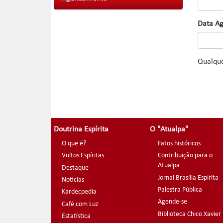
Data A
Qualque
Doutrina Espírita
O "Atualpa"
O que é?
Fatos históricos
Vultos Espíritas
Contribuição para o
Atualpa
Destaque
Jornal Brasília Espírita
Notícias
Palestra Pública
Kardecpedia
Agende-se
Café com Luz
Biblioteca Chico Xavier
Estatística