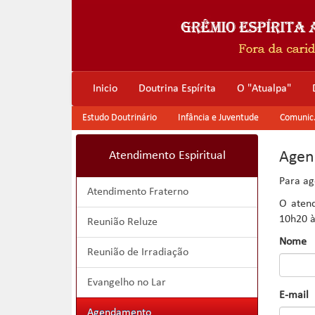
Inicio
Doutrina Espírita
O "Atualpa"
Estudo Doutrinário
Infância e Juventude
Comunic. 
Agen
Atendimento Espiritual
Para ag
Atendimento Fraterno
O atend
10h20 à
Reunião Reluze
Nome
Reunião de Irradiação
Evangelho no Lar
E-mail
Agendamento