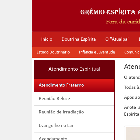
Inicio
Doutrina Espírita
O "Atualpa"
Estudo Doutrinário
Infância e Juventude
Comunic. 
Aten
Atendimento Espiritual
O atend
Atendimento Fraterno
Todas à
Após ao
Reunião Reluze
Anote a
Reunião de Irradiação
Espírit
Evangelho no Lar
Agendamento