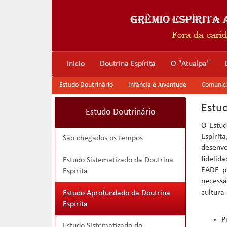
Inicio
Doutrina Espírita
O "Atualpa"
Estudo Doutrinário
Infância e Juventude
Comunic. 
Estu
Estudo Doutrinário
O Estud
Espírit
São chegados os tempos
desenv
fidelid
Estudo Sistematizado da Doutrina
EADE p
Espírita
necessá
cultura
Estudo Aprofundado da Doutrina
Espírita
P
Estudo Sistematizado do