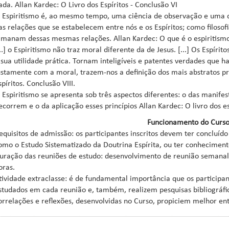
ada. Allan Kardec: O Livro dos Espíritos - Conclusão VI
 Espiritismo é, ao mesmo tempo, uma ciência de observação e uma dou
as relações que se estabelecem entre nós e os Espíritos; como filos
imanam dessas mesmas relações. Allan Kardec: O que é o espiritism
...] o Espiritismo não traz moral diferente da de Jesus. [...] Os Esp
 sua utilidade prática. Tornam inteligíveis e patentes verdades que h
ustamente com a moral, trazem-nos a definição dos mais abstratos pro
spíritos. Conclusão VIII.
 Espiritismo se apresenta sob três aspectos diferentes: o das manifest
ecorrem e o da aplicação esses princípios Allan Kardec: O livro dos es
Funcionamento do Curs
equisitos de admissão: os participantes inscritos devem ter concluído
omo o Estudo Sistematizado da Doutrina Espírita, ou ter conhecimento
uração das reuniões de estudo: desenvolvimento de reunião semanal 
oras.
tividade extraclasse: é de fundamental importância que os participa
studados em cada reunião e, também, realizem pesquisas bibliográfica
orrelações e reflexões, desenvolvidas no Curso, propiciem melhor e