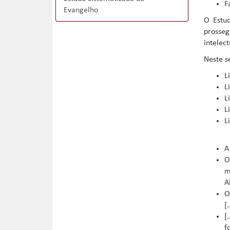
F
Evangelho
O Estud
prosseg
intelect
Neste s
L
L
L
L
L
A
O
m
A
O
[
[
f