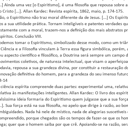
...] Ainda uma vez [o Espiritismo], é uma filosofia que repousa sobre
o Cristo [...]. Allan Kardec: Revista espírita, 1862, maio, p. 174-175.
ão, o Espiritismo não traz moral diferente da de Jesus. [...] Os Esp
os a sua utilidade prática. Tornam inteligíveis e patentes verdades q
ustamente com a moral, trazem-nos a definição dos mais abstratos pro
spíritos. Conclusão VIII.
odemos tomar o Espiritismo, simbolizado desse modo, como um triâng
 Ciência e a Filosofia vinculam à Terra essa figura simbólica, porém, 
eu aspecto científico e filosófico, a Doutrina será sempre um campo
ovimentos coletivos, de natureza intelectual, que visam o aperfeiç
odavia, repousa a sua grandeza divina, por constituir a restauração d
enovação definitiva do homem, para a grandeza do seu imenso futuro 
3-14
 ciência espírita compreende duas partes: experimental uma, relativa
elativa às manifestações inteligentes. Allan Kardec: O livro dos espíri
alsíssima ideia formaria do Espiritismo quem julgasse que a sua forç
...]. Sua força está na sua filosofia, no apelo que dirige à razão, ao 
mbiguidades. Nada há nele de místico, nada de alegorias suscetíveis 
ompreendido, porque chegados são os tempos de fazer-se que os hom
ega; quer que o homem saiba por que crê. Apoiando-se na razão, ser