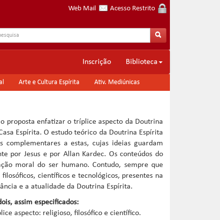
Web Mail
Acesso Restrito
Inscrição
Biblioteca
al
Arte e Cultura Espírita
Ativ. Mediúnicas
proposta enfatizar o tríplice aspecto da Doutrina
asa Espírita. O estudo teórico da Doutrina Espírita
s complementares a estas, cujas ideias guardam
ente por Jesus e por Allan Kardec. Os conteúdos do
mação moral do ser humano. Contudo, sempre que
ilosóficos, científicos e tecnológicos, presentes na
ância e a atualidade da Doutrina Espírita.
is, assim especificados:
e aspecto: religioso, filosófico e científico.