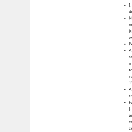
[
d
N
n
j
e
P
A
s
m
t
r
1
A
r
F
[
a
c
c