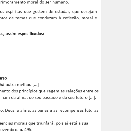
 aprimoramento moral do ser humano.
os espíritas que gostem de estudar, que desejam
mentos de temas que conduzam à reflexão, moral e
os, assim especificados:
urso
á outra melhor. [...]
mento dos princípios que regem as relações entre os
nham da alma, do seu passado e do seu futuro [...].
ião: Deus, a alma, as penas e as recompensas futuras
uências morais que triunfará, pois aí está a sua
 novembro, p. 495.