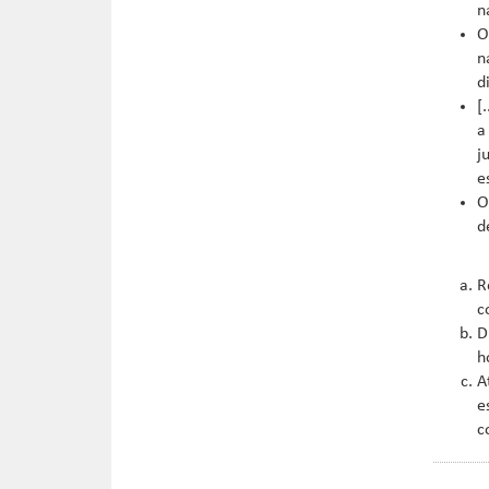
n
O
n
d
[
a
j
e
O
d
R
c
D
h
A
e
c