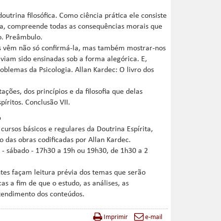
trina filosófica. Como ciência prática ele consiste
ofia, compreende todas as consequências morais que
o. Preâmbulo.
íritos vêm não só confirmá-la, mas também mostrar-nos
aviam sido ensinadas sob a forma alegórica. E,
blemas da Psicologia. Allan Kardec: O livro dos
ações, dos princípios e da filosofia que delas
píritos. Conclusão VII.
o
 cursos básicos e regulares da Doutrina Espírita,
 das obras codificadas por Allan Kardec.
- sábado - 17h30 a 19h ou 19h30, de 1h30 a 2
ntes façam leitura prévia dos temas que serão
s a fim de que o estudo, as análises, as
ntendimento dos conteúdos.
Imprimir
e-mail