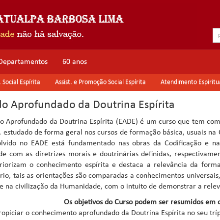
Departamentos
60 anos
Social Espírita
Assist. e Promoção Social Espírita
Atendimento Espiritu
do Aprofundado da Doutrina Espírita
o Aprofundado da Doutrina Espírita (EADE) é um curso que tem como 
a, estudado de forma geral nos cursos de formação básica, usuais na C
olvido no EADE está fundamentado nas obras da Codificação e na
ade com as diretrizes morais e doutrinárias definidas, respectivam
riorizam o conhecimento espírita e destaca a relevância da for
rio, tais as orientações são comparadas a conhecimentos universais, f
 e na civilização da Humanidade, com o intuito de demonstrar a relev
Os objetivos do Curso podem ser resumidos em do
ropiciar o conhecimento aprofundado da Doutrina Espírita no seu tríplic