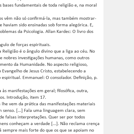
 as bases fundamentais de toda religião e, na moral
íritos vêm não só confirmá-la, mas também mostrar-
ue haviam sido ensinadas sob forma alegórica. E,
blemas da Psicologia. Allan Kardec: O livro dos
ulo de forças espirituais.
a Religião é o ângulo divino que a liga ao céu. No
 de nobres investigações humanas, como outros
oamento da Humanidade. No aspecto religioso,
o Evangelho de Jesus Cristo, estabelecendo a
espiritual. Emmanuel: O consolador. Definição, p.
 às manifestações em geral; filosófica, outra,
tos. Introdução, item 17.
a lhe vem da prática das manifestações materiais
bom senso. [...] Fala uma linguagem clara, sem
de falsas interpretações. Quer ser por todos
ens conheçam a verdade [...]. Não reclama crença
á sempre mais forte do que os que se apoiam no