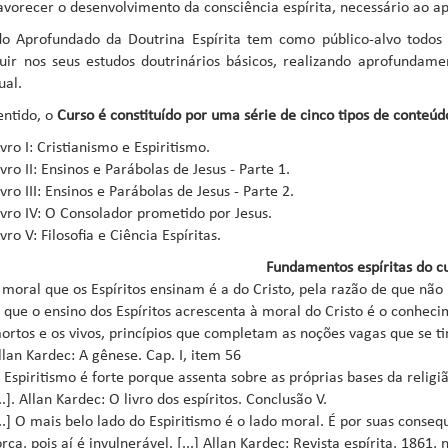
avorecer o desenvolvimento da consciência espírita, necessário ao
o Aprofundado da Doutrina Espírita tem como público-alvo todos 
uir nos seus estudos doutrinários básicos, realizando aprofunda
ual.
entido, o
Curso é constituído por uma série de cinco tipos de conteúd
ivro I: Cristianismo e Espiritismo.
ivro II: Ensinos e Parábolas de Jesus - Parte 1.
ivro III: Ensinos e Parábolas de Jesus - Parte 2.
ivro IV: O Consolador prometido por Jesus.
ivro V: Filosofia e Ciência Espíritas.
Fundamentos espíritas do c
 moral que os Espíritos ensinam é a do Cristo, pela razão de que não h
 que o ensino dos Espíritos acrescenta à moral do Cristo é o conheci
ortos e os vivos, princípios que completam as noções vagas que se ti
llan Kardec: A gênese. Cap. I, item 56
 Espiritismo é forte porque assenta sobre as próprias bases da relig
...]. Allan Kardec: O livro dos espíritos. Conclusão V.
...] O mais belo lado do Espiritismo é o lado moral. É por suas conseq
orça, pois aí é invulnerável. [...] Allan Kardec: Revista espírita, 1861,