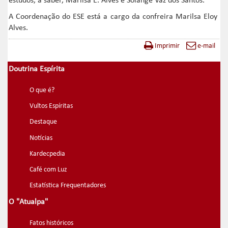
estudos, a saber, Marilsa E. Alves e Solange Vaz dos Santos.
A Coordenação do ESE está a cargo da confreira Marilsa Eloy
Alves.
Imprimir
e-mail
Doutrina Espírita
O que é?
Vultos Espíritas
Destaque
Notícias
Kardecpedia
Café com Luz
Estatística Frequentadores
O "Atualpa"
Fatos históricos