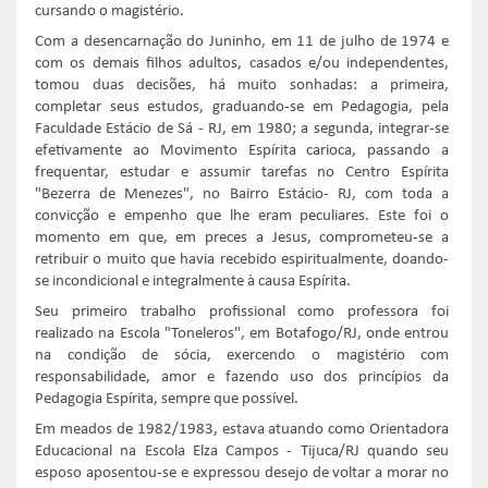
cursando o magistério.
Com a desencarnação do Juninho, em 11 de julho de 1974 e
com os demais filhos adultos, casados e/ou independentes,
tomou duas decisões, há muito sonhadas: a primeira,
completar seus estudos, graduando-se em Pedagogia, pela
Faculdade Estácio de Sá - RJ, em 1980; a segunda, integrar-se
efetivamente ao Movimento Espírita carioca, passando a
frequentar, estudar e assumir tarefas no Centro Espírita
"Bezerra de Menezes", no Bairro Estácio- RJ, com toda a
convicção e empenho que lhe eram peculiares. Este foi o
momento em que, em preces a Jesus, comprometeu-se a
retribuir o muito que havia recebido espiritualmente, doando-
se incondicional e integralmente à causa Espírita.
Seu primeiro trabalho profissional como professora foi
realizado na Escola "Toneleros", em Botafogo/RJ, onde entrou
na condição de sócia, exercendo o magistério com
responsabilidade, amor e fazendo uso dos princípios da
Pedagogia Espírita, sempre que possível.
Em meados de 1982/1983, estava atuando como Orientadora
Educacional na Escola Elza Campos - Tijuca/RJ quando seu
esposo aposentou-se e expressou desejo de voltar a morar no