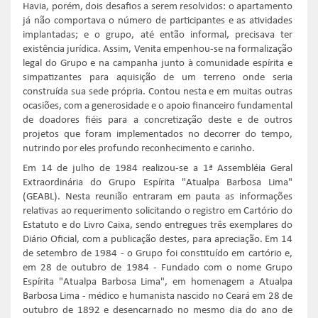
Havia, porém, dois desafios a serem resolvidos: o apartamento
já não comportava o número de participantes e as atividades
implantadas; e o grupo, até então informal, precisava ter
existência jurídica. Assim, Venita empenhou-se na formalização
legal do Grupo e na campanha junto à comunidade espírita e
simpatizantes para aquisição de um terreno onde seria
construída sua sede própria. Contou nesta e em muitas outras
ocasiões, com a generosidade e o apoio financeiro fundamental
de doadores fiéis para a concretização deste e de outros
projetos que foram implementados no decorrer do tempo,
nutrindo por eles profundo reconhecimento e carinho.
Em 14 de julho de 1984 realizou-se a 1ª Assembléia Geral
Extraordinária do Grupo Espírita "Atualpa Barbosa Lima"
(GEABL). Nesta reunião entraram em pauta as informações
relativas ao requerimento solicitando o registro em Cartório do
Estatuto e do Livro Caixa, sendo entregues três exemplares do
Diário Oficial, com a publicação destes, para apreciação. Em 14
de setembro de 1984 - o Grupo foi constituído em cartório e,
em 28 de outubro de 1984 - Fundado com o nome Grupo
Espírita "Atualpa Barbosa Lima", em homenagem a Atualpa
Barbosa Lima - médico e humanista nascido no Ceará em 28 de
outubro de 1892 e desencarnado no mesmo dia do ano de