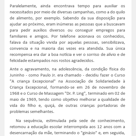
Paralelamente, ainda encontrava tempo para auxiliar os
necessitados por meio de diversas campanhas, como a do quilo
de alimento, por exemplo. Sabendo da sua disposição para
ajudar ao próximo, eram inúmeras as pessoas que a buscavam
para pedir auxílios diversos ou conseguir empregos para
familiares e amigos. Por telefone acionava os conhecidos,
falava da situação vivida por aquelas pessoas, sensibilizava,
convencia e na maioria das vezes era atendida. Sua única
recompensa era dar a boa notícia e ver o sorriso de alívio e de
felicidade estampados nos rostos agradecidos.
Ante o agravamento, na adolescência, da condição física do
Juninho - como Paulo Jr. era chamado - decidiu fazer o Curso
"A criança Excepcional" na Associação de Solidariedade à
Criança Excepcional, formando-se em 26 de novembro de
1968 e o Curso de Massagem "Dr. P. Ling", terminado em 02 de
maio de 1969, tendo como objetivo melhorar a qualidade de
vida do filho e, quiçá, de outras crianças portadoras de
problemas semelhantes.
Na sequência, estimulada pela sede de conhecimento,
retomou a educação escolar interrompida aos 12 anos com a
desencarnação da mãe, terminando o "ginásio" e, em seguida,