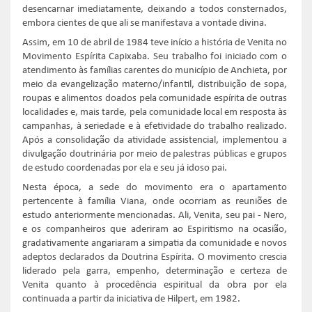
desencarnar imediatamente, deixando a todos consternados,
embora cientes de que ali se manifestava a vontade divina.
Assim, em 10 de abril de 1984 teve início a história de Venita no
Movimento Espírita Capixaba. Seu trabalho foi iniciado com o
atendimento às famílias carentes do município de Anchieta, por
meio da evangelização materno/infantil, distribuição de sopa,
roupas e alimentos doados pela comunidade espírita de outras
localidades e, mais tarde, pela comunidade local em resposta às
campanhas, à seriedade e à efetividade do trabalho realizado.
Após a consolidação da atividade assistencial, implementou a
divulgação doutrinária por meio de palestras públicas e grupos
de estudo coordenadas por ela e seu já idoso pai.
Nesta época, a sede do movimento era o apartamento
pertencente à família Viana, onde ocorriam as reuniões de
estudo anteriormente mencionadas. Ali, Venita, seu pai - Nero,
e os companheiros que aderiram ao Espiritismo na ocasião,
gradativamente angariaram a simpatia da comunidade e novos
adeptos declarados da Doutrina Espírita. O movimento crescia
liderado pela garra, empenho, determinação e certeza de
Venita quanto à procedência espiritual da obra por ela
continuada a partir da iniciativa de Hilpert, em 1982.