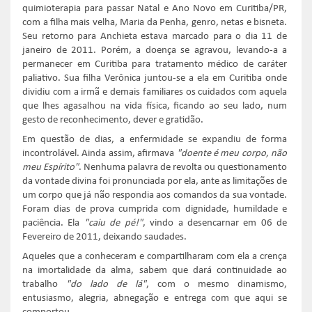
quimioterapia para passar Natal e Ano Novo em Curitiba/PR,
com a filha mais velha, Maria da Penha, genro, netas e bisneta.
Seu retorno para Anchieta estava marcado para o dia 11 de
janeiro de 2011. Porém, a doença se agravou, levando-a a
permanecer em Curitiba para tratamento médico de caráter
paliativo. Sua filha Verônica juntou-se a ela em Curitiba onde
dividiu com a irmã e demais familiares os cuidados com aquela
que lhes agasalhou na vida física, ficando ao seu lado, num
gesto de reconhecimento, dever e gratidão.
Em questão de dias, a enfermidade se expandiu de forma
incontrolável. Ainda assim, afirmava
"doente é meu corpo, não
meu Espírito"
. Nenhuma palavra de revolta ou questionamento
da vontade divina foi pronunciada por ela, ante as limitações de
um corpo que já não respondia aos comandos da sua vontade.
Foram dias de prova cumprida com dignidade, humildade e
paciência. Ela
"caiu de pé!"
, vindo a desencarnar em 06 de
Fevereiro de 2011, deixando saudades.
Aqueles que a conheceram e compartilharam com ela a crença
na imortalidade da alma, sabem que dará continuidade ao
trabalho
"do lado de lá"
, com o mesmo dinamismo,
entusiasmo, alegria, abnegação e entrega com que aqui se