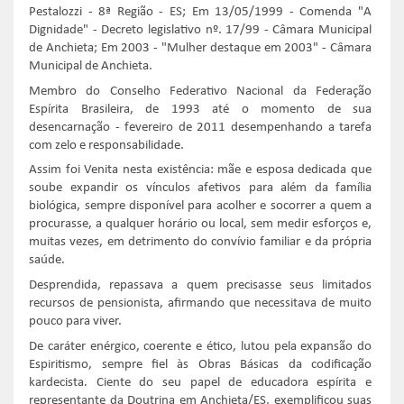
Pestalozzi - 8ª Região - ES; Em 13/05/1999 - Comenda "A
Dignidade" - Decreto legislativo nº. 17/99 - Câmara Municipal
de Anchieta; Em 2003 - "Mulher destaque em 2003" - Câmara
Municipal de Anchieta.
Membro do Conselho Federativo Nacional da Federação
Espírita Brasileira, de 1993 até o momento de sua
desencarnação - fevereiro de 2011 desempenhando a tarefa
com zelo e responsabilidade.
Assim foi Venita nesta existência: mãe e esposa dedicada que
soube expandir os vínculos afetivos para além da família
biológica, sempre disponível para acolher e socorrer a quem a
procurasse, a qualquer horário ou local, sem medir esforços e,
muitas vezes, em detrimento do convívio familiar e da própria
saúde.
Desprendida, repassava a quem precisasse seus limitados
recursos de pensionista, afirmando que necessitava de muito
pouco para viver.
De caráter enérgico, coerente e ético, lutou pela expansão do
Espiritismo, sempre fiel às Obras Básicas da codificação
kardecista. Ciente do seu papel de educadora espírita e
representante da Doutrina em Anchieta/ES, exemplificou suas