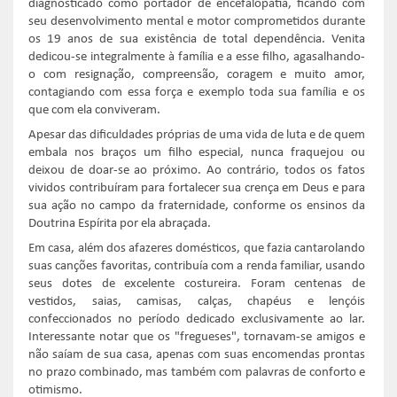
diagnosticado como portador de encefalopatia, ficando com
seu desenvolvimento mental e motor comprometidos durante
os 19 anos de sua existência de total dependência. Venita
dedicou-se integralmente à família e a esse filho, agasalhando-
o com resignação, compreensão, coragem e muito amor,
contagiando com essa força e exemplo toda sua família e os
que com ela conviveram.
Apesar das dificuldades próprias de uma vida de luta e de quem
embala nos braços um filho especial, nunca fraquejou ou
deixou de doar-se ao próximo. Ao contrário, todos os fatos
vividos contribuíram para fortalecer sua crença em Deus e para
sua ação no campo da fraternidade, conforme os ensinos da
Doutrina Espírita por ela abraçada.
Em casa, além dos afazeres domésticos, que fazia cantarolando
suas canções favoritas, contribuía com a renda familiar, usando
seus dotes de excelente costureira. Foram centenas de
vestidos, saias, camisas, calças, chapéus e lençóis
confeccionados no período dedicado exclusivamente ao lar.
Interessante notar que os "fregueses", tornavam-se amigos e
não saíam de sua casa, apenas com suas encomendas prontas
no prazo combinado, mas também com palavras de conforto e
otimismo.