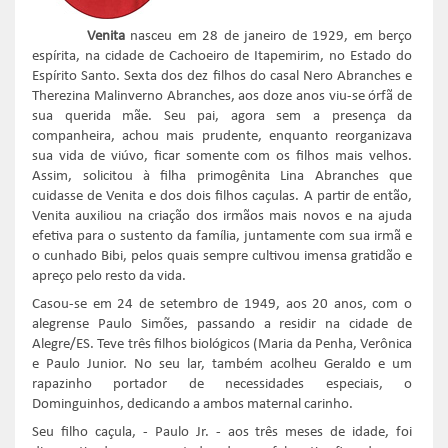
Venita
nasceu em 28 de janeiro de 1929, em berço
espírita, na cidade de Cachoeiro de Itapemirim, no Estado do
Espírito Santo. Sexta dos dez filhos do casal Nero Abranches e
Therezina Malinverno Abranches, aos doze anos viu-se órfã de
sua querida mãe. Seu pai, agora sem a presença da
companheira, achou mais prudente, enquanto reorganizava
sua vida de viúvo, ficar somente com os filhos mais velhos.
Assim, solicitou à filha primogênita Lina Abranches que
cuidasse de Venita e dos dois filhos caçulas. A partir de então,
Venita auxiliou na criação dos irmãos mais novos e na ajuda
efetiva para o sustento da família, juntamente com sua irmã e
o cunhado Bibi, pelos quais sempre cultivou imensa gratidão e
apreço pelo resto da vida.
Casou-se em 24 de setembro de 1949, aos 20 anos, com o
alegrense Paulo Simões, passando a residir na cidade de
Alegre/ES. Teve três filhos biológicos (Maria da Penha, Verônica
e Paulo Junior. No seu lar, também acolheu Geraldo e um
rapazinho portador de necessidades especiais, o
Dominguinhos, dedicando a ambos maternal carinho.
Seu filho caçula, - Paulo Jr. - aos três meses de idade, foi