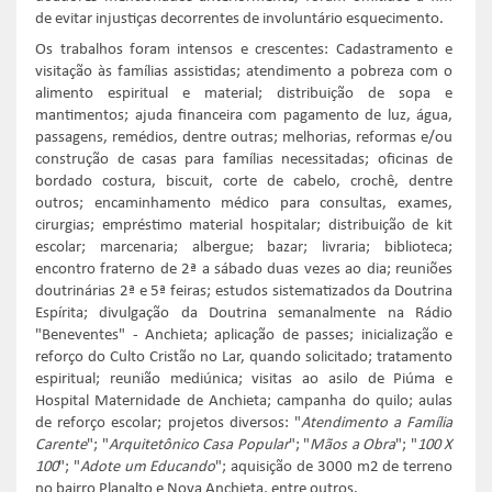
de evitar injustiças decorrentes de involuntário esquecimento.
Os trabalhos foram intensos e crescentes: Cadastramento e
visitação às famílias assistidas; atendimento a pobreza com o
alimento espiritual e material; distribuição de sopa e
mantimentos; ajuda financeira com pagamento de luz, água,
passagens, remédios, dentre outras; melhorias, reformas e/ou
construção de casas para famílias necessitadas; oficinas de
bordado costura, biscuit, corte de cabelo, crochê, dentre
outros; encaminhamento médico para consultas, exames,
cirurgias; empréstimo material hospitalar; distribuição de kit
escolar; marcenaria; albergue; bazar; livraria; biblioteca;
encontro fraterno de 2ª a sábado duas vezes ao dia; reuniões
doutrinárias 2ª e 5ª feiras; estudos sistematizados da Doutrina
Espírita; divulgação da Doutrina semanalmente na Rádio
"Beneventes" - Anchieta; aplicação de passes; inicialização e
reforço do Culto Cristão no Lar, quando solicitado; tratamento
espiritual; reunião mediúnica; visitas ao asilo de Piúma e
Hospital Maternidade de Anchieta; campanha do quilo; aulas
de reforço escolar; projetos diversos: "
Atendimento a Família
Carente
"; "
Arquitetônico Casa Popular
"; "
Mãos a Obra
"; "
100 X
100
"; "
Adote um Educando
"; aquisição de 3000 m2 de terreno
no bairro Planalto e Nova Anchieta, entre outros.