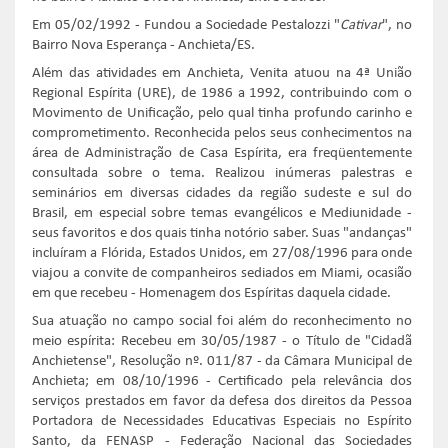
Em 05/02/1992 - Fundou a Sociedade Pestalozzi "
Cativar
", no
Bairro Nova Esperança - Anchieta/ES.
Além das atividades em Anchieta, Venita atuou na 4ª União
Regional Espírita (URE), de 1986 a 1992, contribuindo com o
Movimento de Unificação, pelo qual tinha profundo carinho e
comprometimento. Reconhecida pelos seus conhecimentos na
área de Administração de Casa Espírita, era freqüentemente
consultada sobre o tema. Realizou inúmeras palestras e
seminários em diversas cidades da região sudeste e sul do
Brasil, em especial sobre temas evangélicos e Mediunidade -
seus favoritos e dos quais tinha notório saber. Suas "andanças"
incluíram a Flórida, Estados Unidos, em 27/08/1996 para onde
viajou a convite de companheiros sediados em Miami, ocasião
em que recebeu - Homenagem dos Espíritas daquela cidade.
Sua atuação no campo social foi além do reconhecimento no
meio espírita: Recebeu em 30/05/1987 - o Título de "Cidadã
Anchietense", Resolução nº. 011/87 - da Câmara Municipal de
Anchieta; em 08/10/1996 - Certificado pela relevância dos
serviços prestados em favor da defesa dos direitos da Pessoa
Portadora de Necessidades Educativas Especiais no Espírito
Santo, da FENASP - Federação Nacional das Sociedades