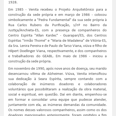
1928.
Em 1985 - Venita recebeu o Projeto Arquitetônico para a
construção da sede própria e em março de 1986 - colocou
simbolicamente a "Pedra Fundamental" da sua sede própria à
Rua Carlos Rubens da Purificação, s/nº no Bairro da
Justiça/Anchieta-ES, com a presença de companheiros do
Centro Espírita "Allan Kardec" - Guarapari/ES, dos Centros
Espíritas "Irmão Thomé" e "Maria de Madalena" de Vitória-ES,
da Sra. Lenira Pereira e de Paulo de Tarso Viana, viúva e filho de
Hilpert Doellinger Viana, respectivamente, e dos companheiros
e trabalhadores do GEABL. Em maio de 1986 - iniciou a
construção da sede própria.
Em novembro de 1990, após nove anos de doença, seu marido
desencarnou vítima de Alzheimer. Viúva, Venita intensificou
sua dedicação à Seara Espírita, sempre contando com a
colaboração de inúmeros doadores e colaboradores
voluntários que possibilitaram a realização da obra material,
social e espiritual, em questão. Daí em diante, empenhou-se
em formar e consolidar uma equipe que pudesse atender,
juntamente com ela, as inúmeras demandas da comunidade.
Os nomes desses valorosos companheiros, assim como os dos
doadores mencionados anteriormente, foram omitidos a fim