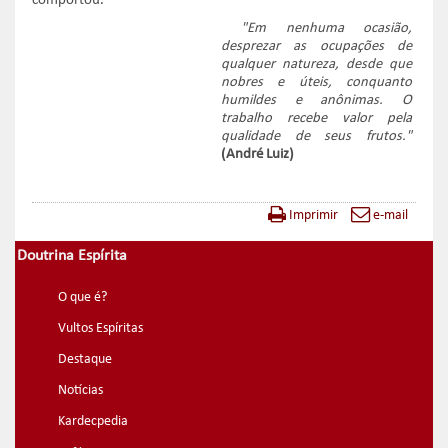
comportou.
"Em nenhuma ocasião,
desprezar as ocupações de
qualquer natureza, desde que
nobres e úteis, conquanto
humildes e anônimas. O
trabalho recebe valor pela
qualidade de seus frutos."
(André Luiz)
Imprimir
e-mail
Doutrina Espírita
O que é?
Vultos Espíritas
Destaque
Notícias
Kardecpedia