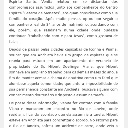
Espírito Santo. Venita relutou em se distanciar dos
compromissos assumidos junto aos companheiros do Centro
Espírita "Bezerra de Menezes", aos quais considerava como sua
família do coração. Após muito pensar, optou por seguir o
companheiro leal de 34 anos de matrimônio, acordando com
ele, porém, que residiriam numa cidade onde pudesse
continuar "trabalhando com e para Jesus", como gostava de
falar.
Depois de passar pelas cidades capixabas de Iconha e Piúma,
soube: que em Anchieta havia um grupo de espíritas que se
reunia para estudo em um apartamento de veraneio de
propriedade do Sr. Hilpert Doellinger Viana; que Hilpert
sonhava em ampliar o trabalho para os demais meses do ano, a
fim de manter acessa a chama da doutrina como um farol que
alumiasse aquela comunidade; que ante a impossibilidade de
sua permanência constante em Anchieta, buscava alguém com
conhecimento doutrinário e disposto a assumir a tarefa.
De posse dessa informação, Venita fez contato com a família
Viana e marcaram um encontro no Rio de Janeiro, onde
residiam, ficando acordado que ela assumiria a tarefa. Hilpert
esteve em Anchieta para concretizar o acordo. No retorno para
o Rio de Janeiro, sofreu um acidente de carro, onde veio a