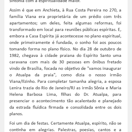
sintonia com a espiritualidade maior.
Assim é que em Anchieta, à Rua Costa Pereira no 270, a
família Viana era proprietária de um prédio com três
apartamentos; um deles, feita algumas reformas, foi
transformado em local para reuniões públicas espíritas. E,
embora a Casa Espírita já acontecesse no plano espiritual,
onde primeiramente é fundada, o sonho foi aos poucos
tomando forma no plano físico. No dia 28 de outubro de
1982, chegava à cidade praiana do Espírito Santo uma
caravana com mais de 30 pessoas em ônibus fretado
vindo de Brasília, focada no objetivo de "vamos inaugurar
o Atualpa da praia", como dizia o nosso irmão
Viana/Ilzinho. Para completar tamanha alegria, a esposa
Lenira trazia do Rio de Janeiro/RJ as irmãs Sônia e Maria
Helena Barbosa Lima, filhas do Dr. Atualpa, para
presenciar o acontecimento tão acalentado e planejado
da estrada fluídica firmada e consolidada entre os dois
planos.
Foi um dia de festas. Certamente Atualpa, espírito, não se
continha em alegrias. Palestras, poesias, cantos e a