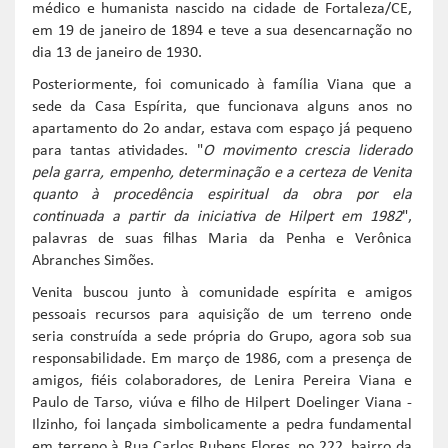
médico e humanista nascido na cidade de Fortaleza/CE,
em 19 de janeiro de 1894 e teve a sua desencarnação no
dia 13 de janeiro de 1930.
Posteriormente, foi comunicado à família Viana que a
sede da Casa Espírita, que funcionava alguns anos no
apartamento do 2o andar, estava com espaço já pequeno
para tantas atividades. "
O movimento crescia liderado
pela garra, empenho, determinação e a certeza de Venita
quanto à procedência espiritual da obra por ela
continuada a partir da iniciativa de Hilpert em 1982
",
palavras de suas filhas Maria da Penha e Verônica
Abranches Simões.
Venita buscou junto à comunidade espírita e amigos
pessoais recursos para aquisição de um terreno onde
seria construída a sede própria do Grupo, agora sob sua
responsabilidade. Em março de 1986, com a presença de
amigos, fiéis colaboradores, de Lenira Pereira Viana e
Paulo de Tarso, viúva e filho de Hilpert Doelinger Viana -
Ilzinho, foi lançada simbolicamente a pedra fundamental
em terreno à Rua Carlos Rubens Flores, no 222, bairro da