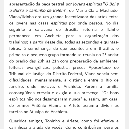
apresentação da peça teatral por jovens espíritas "
O Boi e
o Burro a caminho de Belém
", de Maria Clara Machado.
Viana/Ilzinho era um grande incentivador das artes entre
os jovens nas casas espíritas por onde passou. No dia
seguinte a caravana de Brasília retorna e Ilzinho
permanece em Anchieta para a organização dos
trabalhos; a partir desse dia, todas as segundas e quintas-
feiras, à semelhança do que acontecia em Brasília, o
primeiro e pequeno grupo formado se reunia no 2º andar
do prédio das 20h às 21h com preparação de ambiente,
leituras evangélicas, palestra, preces Aposentado do
Tribunal de Justiça do Distrito Federal, Viana vencia sem
dificuldades, mensalmente, a distância entre o Rio de
Janeiro, onde morava, e Anchieta. Porém a família
consangüínea crescia e exigia a sua presença. "Os bons
espíritos não nos desamparam nunca" e, assim, um casal
de primos Antônio Vianna e Arlete assumiu dividir as
tarefas no Atualpa de Anchieta.
Queridos amigos, Toninho e Arlete, como foi efetiva e
carinhosa a ajuda de vocês! Como contribuíram para os