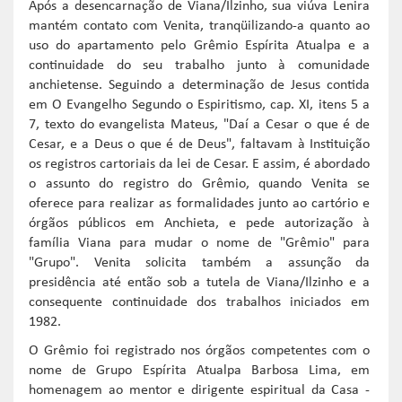
Após a desencarnação de Viana/Ilzinho, sua viúva Lenira
mantém contato com Venita, tranqüilizando-a quanto ao
uso do apartamento pelo Grêmio Espírita Atualpa e a
continuidade do seu trabalho junto à comunidade
anchietense. Seguindo a determinação de Jesus contida
em O Evangelho Segundo o Espiritismo, cap. XI, itens 5 a
7, texto do evangelista Mateus, "Daí a Cesar o que é de
Cesar, e a Deus o que é de Deus", faltavam à Instituição
os registros cartoriais da lei de Cesar. E assim, é abordado
o assunto do registro do Grêmio, quando Venita se
oferece para realizar as formalidades junto ao cartório e
órgãos públicos em Anchieta, e pede autorização à
família Viana para mudar o nome de "Grêmio" para
"Grupo". Venita solicita também a assunção da
presidência até então sob a tutela de Viana/Ilzinho e a
consequente continuidade dos trabalhos iniciados em
1982.
O Grêmio foi registrado nos órgãos competentes com o
nome de Grupo Espírita Atualpa Barbosa Lima, em
homenagem ao mentor e dirigente espiritual da Casa -