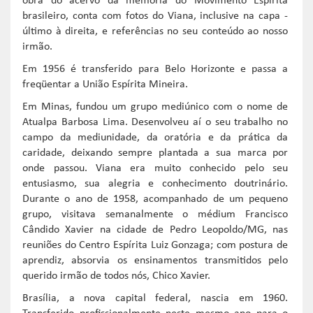
obra do acervo da memória do Movimento Espírita
brasileiro, conta com fotos do Viana, inclusive na capa -
último à direita, e referências no seu conteúdo ao nosso
irmão.
Em 1956 é transferido para Belo Horizonte e passa a
freqüentar a União Espírita Mineira.
Em Minas, fundou um grupo mediúnico com o nome de
Atualpa Barbosa Lima. Desenvolveu aí o seu trabalho no
campo da mediunidade, da oratória e da prática da
caridade, deixando sempre plantada a sua marca por
onde passou. Viana era muito conhecido pelo seu
entusiasmo, sua alegria e conhecimento doutrinário.
Durante o ano de 1958, acompanhado de um pequeno
grupo, visitava semanalmente o médium Francisco
Cândido Xavier na cidade de Pedro Leopoldo/MG, nas
reuniões do Centro Espírita Luiz Gonzaga; com postura de
aprendiz, absorvia os ensinamentos transmitidos pelo
querido irmão de todos nós, Chico Xavier.
Brasília, a nova capital federal, nascia em 1960.