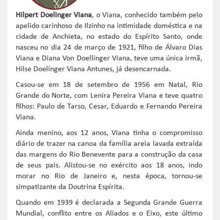
Hilpert Doelinger Viana
, o Viana, conhecido também pelo
apelido carinhoso de Ilzinho na intimidade doméstica e na
cidade de Anchieta, no estado do Espírito Santo, onde
nasceu no dia 24 de março de 1921, filho de Álvaro Dias
Viana e Diana Von Doellinger Viana, teve uma única irmã,
Hilse Doelinger Viana Antunes, já desencarnada.
Casou-se em 18 de setembro de 1956 em Natal, Rio
Grande do Norte, com Lenira Pereira Viana e teve quatro
filhos: Paulo de Tarso, Cesar, Eduardo e Fernando Pereira
Viana.
Ainda menino, aos 12 anos, Viana tinha o compromisso
diário de trazer na canoa da família areia lavada extraída
das margens do Rio Benevente para a construção da casa
de seus pais. Alistou-se no exército aos 18 anos, indo
morar no Rio de Janeiro e, nesta época, tornou-se
simpatizante da Doutrina Espírita.
Quando em 1939 é declarada a Segunda Grande Guerra
Mundial, conflito entre os Aliados e o Eixo, este último