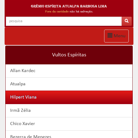
Menu
Vultos Espíritas
Allan Kardec
Atualpa
Hilpert Viana
Irmã Zélia
Chico Xavier
Bezerra de Menezes